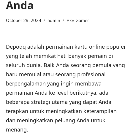
Anda
October 29, 2024
admin
Pkv Games
Depoqq adalah permainan kartu online populer
yang telah memikat hati banyak pemain di
seluruh dunia. Baik Anda seorang pemula yang
baru memulai atau seorang profesional
berpengalaman yang ingin membawa
permainan Anda ke level berikutnya, ada
beberapa strategi utama yang dapat Anda
terapkan untuk meningkatkan keterampilan
dan meningkatkan peluang Anda untuk
menang.