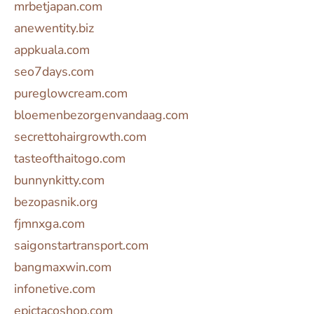
mrbetjapan.com
anewentity.biz
appkuala.com
seo7days.com
pureglowcream.com
bloemenbezorgenvandaag.com
secrettohairgrowth.com
tasteofthaitogo.com
bunnynkitty.com
bezopasnik.org
fjmnxga.com
saigonstartransport.com
bangmaxwin.com
infonetive.com
epictacoshop.com