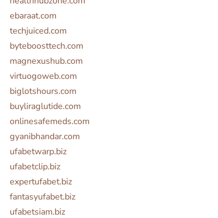
healthhubzone.com
ebaraat.com
techjuiced.com
byteboosttech.com
magnexushub.com
virtuogoweb.com
biglotshours.com
buyliraglutide.com
onlinesafemeds.com
gyanibhandar.com
ufabetwarp.biz
ufabetclip.biz
expertufabet.biz
fantasyufabet.biz
ufabetsiam.biz