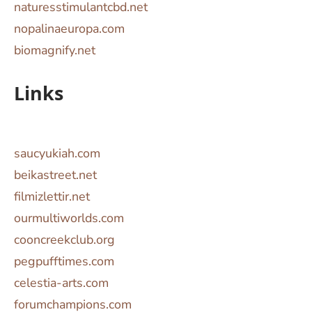
naturesstimulantcbd.net
nopalinaeuropa.com
biomagnify.net
Links
saucyukiah.com
beikastreet.net
filmizlettir.net
ourmultiworlds.com
cooncreekclub.org
pegpufftimes.com
celestia-arts.com
forumchampions.com