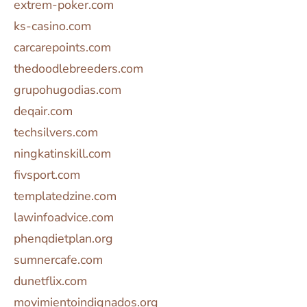
extrem-poker.com
ks-casino.com
carcarepoints.com
thedoodlebreeders.com
grupohugodias.com
deqair.com
techsilvers.com
ningkatinskill.com
fivsport.com
templatedzine.com
lawinfoadvice.com
phenqdietplan.org
sumnercafe.com
dunetflix.com
movimientoindignados.org