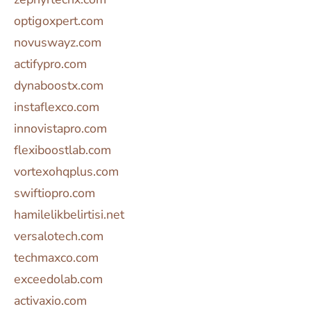
optigoxpert.com
novuswayz.com
actifypro.com
dynaboostx.com
instaflexco.com
innovistapro.com
flexiboostlab.com
vortexohqplus.com
swiftiopro.com
hamilelikbelirtisi.net
versalotech.com
techmaxco.com
exceedolab.com
activaxio.com