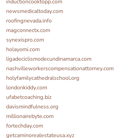
inductioncooktopp.com
newsmedicaltoday.com
roofingnevada.info
magconnectx.com
synexispro.com
holayomi.com
ligadeciclismodecundinamarca.com
nashvilleworkerscompensationattorney.com
holyfamilycathedralschool.org
londonkiddy.com
ufabetcoaching.biz
davismindfulness.org
millionairebyte.com
fortechday.com
getcaminorealestateusa.xyz