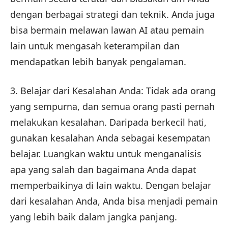
dengan berbagai strategi dan teknik. Anda juga
bisa bermain melawan lawan AI atau pemain
lain untuk mengasah keterampilan dan
mendapatkan lebih banyak pengalaman.
3. Belajar dari Kesalahan Anda: Tidak ada orang
yang sempurna, dan semua orang pasti pernah
melakukan kesalahan. Daripada berkecil hati,
gunakan kesalahan Anda sebagai kesempatan
belajar. Luangkan waktu untuk menganalisis
apa yang salah dan bagaimana Anda dapat
memperbaikinya di lain waktu. Dengan belajar
dari kesalahan Anda, Anda bisa menjadi pemain
yang lebih baik dalam jangka panjang.