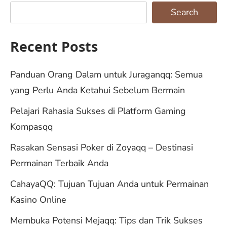
Search
Recent Posts
Panduan Orang Dalam untuk Juraganqq: Semua
yang Perlu Anda Ketahui Sebelum Bermain
Pelajari Rahasia Sukses di Platform Gaming
Kompasqq
Rasakan Sensasi Poker di Zoyaqq – Destinasi
Permainan Terbaik Anda
CahayaQQ: Tujuan Tujuan Anda untuk Permainan
Kasino Online
Membuka Potensi Mejaqq: Tips dan Trik Sukses