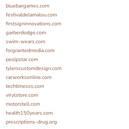
bluebargames.com
festivaldelamalou.com
firstsigninnovations.com
garberdodge.com
swim-wears.com
forgrantedmedia.com
peolpstar.com
tylerscustomdesign.com
carworksonline.com
techtimesss.com
virylstore.com
motorstell.com
health150years.com
prescriptions-drug.org