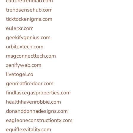
culturetrendlab.com
trendsensehub.com
ticktockenigma.com
eulerxr.com
geekifygenius.com
orbitextech.com
magconnecttech.com
zenifyweb.com
livetogel.co
genmatfiredoor.com
findlascegasproperties.com
healthhavenrobbie.com
donanddonnadesigns.com
eagleoneconstructiontx.com
equiflexvitality.com