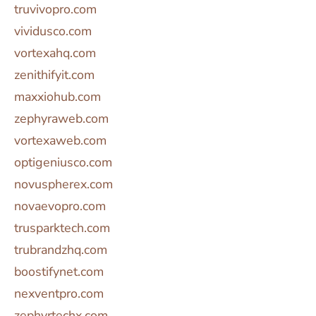
truvivopro.com
vividusco.com
vortexahq.com
zenithifyit.com
maxxiohub.com
zephyraweb.com
vortexaweb.com
optigeniusco.com
novuspherex.com
novaevopro.com
trusparktech.com
trubrandzhq.com
boostifynet.com
nexventpro.com
zephyrtechx.com