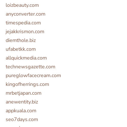
loizbeauty.com
anyconverter.com
timespedia.com
jejakkrismon.com
diemthole.biz
ufabetkk.com
allquickmedia.com
technewsgazette.com
pureglowfacecream.com
kingofherrings.com
mrbetjapan.com
anewentity.biz
appkuala.com
seo7days.com