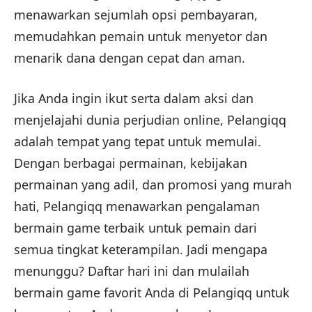
menawarkan sejumlah opsi pembayaran,
memudahkan pemain untuk menyetor dan
menarik dana dengan cepat dan aman.
Jika Anda ingin ikut serta dalam aksi dan
menjelajahi dunia perjudian online, Pelangiqq
adalah tempat yang tepat untuk memulai.
Dengan berbagai permainan, kebijakan
permainan yang adil, dan promosi yang murah
hati, Pelangiqq menawarkan pengalaman
bermain game terbaik untuk pemain dari
semua tingkat keterampilan. Jadi mengapa
menunggu? Daftar hari ini dan mulailah
bermain game favorit Anda di Pelangiqq untuk