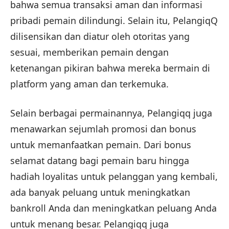
bahwa semua transaksi aman dan informasi
pribadi pemain dilindungi. Selain itu, PelangiqQ
dilisensikan dan diatur oleh otoritas yang
sesuai, memberikan pemain dengan
ketenangan pikiran bahwa mereka bermain di
platform yang aman dan terkemuka.
Selain berbagai permainannya, Pelangiqq juga
menawarkan sejumlah promosi dan bonus
untuk memanfaatkan pemain. Dari bonus
selamat datang bagi pemain baru hingga
hadiah loyalitas untuk pelanggan yang kembali,
ada banyak peluang untuk meningkatkan
bankroll Anda dan meningkatkan peluang Anda
untuk menang besar. Pelangiqq juga