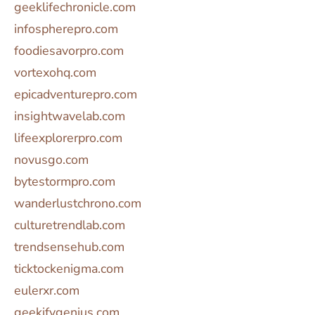
geeklifechronicle.com
infospherepro.com
foodiesavorpro.com
vortexohq.com
epicadventurepro.com
insightwavelab.com
lifeexplorerpro.com
novusgo.com
bytestormpro.com
wanderlustchrono.com
culturetrendlab.com
trendsensehub.com
ticktockenigma.com
eulerxr.com
geekifygenius.com