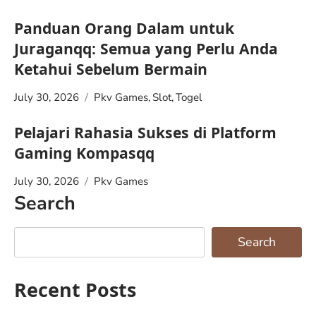
Panduan Orang Dalam untuk
Juraganqq: Semua yang Perlu Anda
Ketahui Sebelum Bermain
July 30, 2026
Pkv Games
,
Slot
,
Togel
Pelajari Rahasia Sukses di Platform
Gaming Kompasqq
July 30, 2026
Pkv Games
Search
Search
Recent Posts