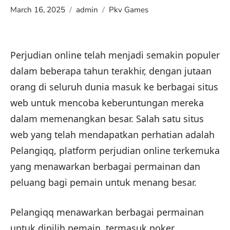
March 16, 2025
admin
Pkv Games
Perjudian online telah menjadi semakin populer
dalam beberapa tahun terakhir, dengan jutaan
orang di seluruh dunia masuk ke berbagai situs
web untuk mencoba keberuntungan mereka
dalam memenangkan besar. Salah satu situs
web yang telah mendapatkan perhatian adalah
Pelangiqq, platform perjudian online terkemuka
yang menawarkan berbagai permainan dan
peluang bagi pemain untuk menang besar.
Pelangiqq menawarkan berbagai permainan
untuk dipilih pemain, termasuk poker,