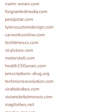
swim-wears.com
forgrantedmedia.com
peolpstar.com
tylerscustomdesign.com
carworksonline.com
techtimesss.com
virylstore.com
motorstell.com
health150years.com
prescriptions-drug.org
technocrewsolution.com
viraltokvibes.com
vivianebritoimoveis.com
magforbes.net