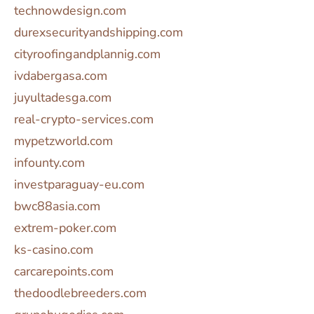
technowdesign.com
durexsecurityandshipping.com
cityroofingandplannig.com
ivdabergasa.com
juyultadesga.com
real-crypto-services.com
mypetzworld.com
infounty.com
investparaguay-eu.com
bwc88asia.com
extrem-poker.com
ks-casino.com
carcarepoints.com
thedoodlebreeders.com