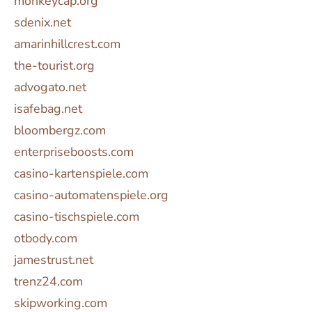
monkeycap.org
sdenix.net
amarinhillcrest.com
the-tourist.org
advogato.net
isafebag.net
bloombergz.com
enterpriseboosts.com
casino-kartenspiele.com
casino-automatenspiele.org
casino-tischspiele.com
otbody.com
jamestrust.net
trenz24.com
skipworking.com