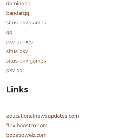
dominoqq
bandarqq
situs pkv games
qq
pkv games
situs pkv
situs pkv games
pkv qq
Links
educationalnewsupdates.com
flexiboostco.com
boostioweb.com