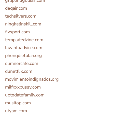
grupohugodias.com
deqair.com
techsilvers.com
ningkatinskill.com
fivsport.com
templatedzine.com
lawinfoadvice.com
phenqdietplan.org
sumnercafe.com
dunetflix.com
movimientoindignados.org
milfxxxpussy.com
uptodatefamily.com
musitop.com
utyam.com