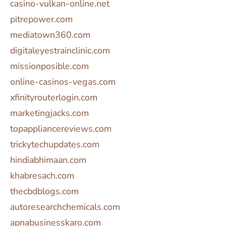
casino-vulkan-online.net
pitrepower.com
mediatown360.com
digitaleyestrainclinic.com
missionposible.com
online-casinos-vegas.com
xfinityrouterlogin.com
marketingjacks.com
topappliancereviews.com
trickytechupdates.com
hindiabhimaan.com
khabresach.com
thecbdblogs.com
autoresearchchemicals.com
apnabusinesskaro.com