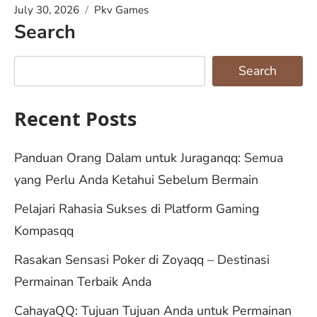
July 30, 2026
Pkv Games
Search
Search
Recent Posts
Panduan Orang Dalam untuk Juraganqq: Semua
yang Perlu Anda Ketahui Sebelum Bermain
Pelajari Rahasia Sukses di Platform Gaming
Kompasqq
Rasakan Sensasi Poker di Zoyaqq – Destinasi
Permainan Terbaik Anda
CahayaQQ: Tujuan Tujuan Anda untuk Permainan