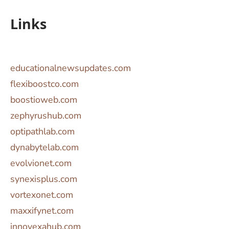
Links
educationalnewsupdates.com
flexiboostco.com
boostioweb.com
zephyrushub.com
optipathlab.com
dynabytelab.com
evolvionet.com
synexisplus.com
vortexonet.com
maxxifynet.com
innovexahub.com