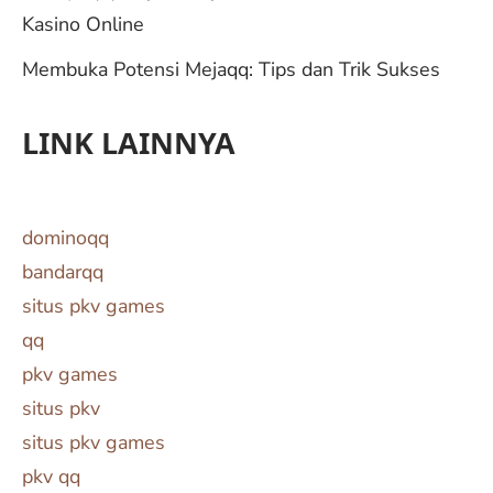
Kasino Online
Membuka Potensi Mejaqq: Tips dan Trik Sukses
LINK LAINNYA
dominoqq
bandarqq
situs pkv games
qq
pkv games
situs pkv
situs pkv games
pkv qq