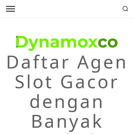
Skip
to
content
Daftar Agen
Slot Gacor
dengan
Banyak