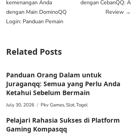
kemenangan Anda
dengan CebanQQ: A
navigation
dengan Main DominoQQ
Review
→
Login: Panduan Pemain
Related Posts
Panduan Orang Dalam untuk
Juraganqq: Semua yang Perlu Anda
Ketahui Sebelum Bermain
July 30, 2026
Pkv Games
,
Slot
,
Togel
Pelajari Rahasia Sukses di Platform
Gaming Kompasqq