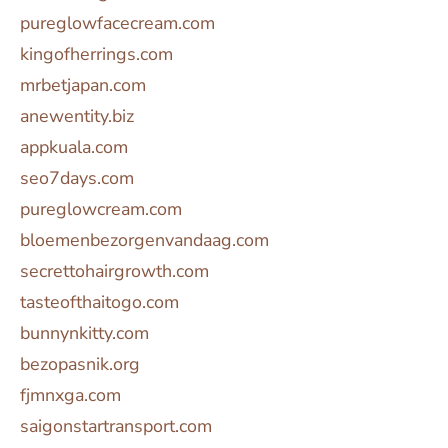
pureglowfacecream.com
kingofherrings.com
mrbetjapan.com
anewentity.biz
appkuala.com
seo7days.com
pureglowcream.com
bloemenbezorgenvandaag.com
secrettohairgrowth.com
tasteofthaitogo.com
bunnynkitty.com
bezopasnik.org
fjmnxga.com
saigonstartransport.com