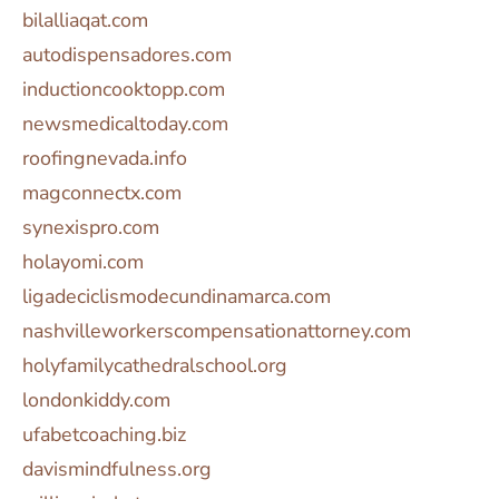
bilalliaqat.com
autodispensadores.com
inductioncooktopp.com
newsmedicaltoday.com
roofingnevada.info
magconnectx.com
synexispro.com
holayomi.com
ligadeciclismodecundinamarca.com
nashvilleworkerscompensationattorney.com
holyfamilycathedralschool.org
londonkiddy.com
ufabetcoaching.biz
davismindfulness.org