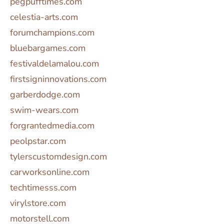
pegpufftimes.com
celestia-arts.com
forumchampions.com
bluebargames.com
festivaldelamalou.com
firstsigninnovations.com
garberdodge.com
swim-wears.com
forgrantedmedia.com
peolpstar.com
tylerscustomdesign.com
carworksonline.com
techtimesss.com
virylstore.com
motorstell.com