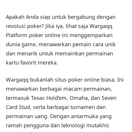
Apakah Anda siap untuk bergabung dengan
revolusi poker? Jika iya, lihat saja Wargaqq.
Platform poker online ini menggemparkan
dunia game, menawarkan pemain cara unik
dan menarik untuk memainkan permainan
kartu favorit mereka.
Wargaqq bukanlah situs poker online biasa. Ini
menawarkan berbagai macam permainan,
termasuk Texas Hold’em, Omaha, dan Seven
Card Stud, serta berbagai turnamen dan
permainan uang. Dengan antarmuka yang
ramah pengguna dan teknologi mutakhir,