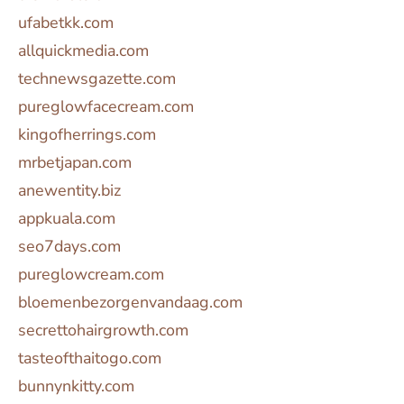
ufabetkk.com
allquickmedia.com
technewsgazette.com
pureglowfacecream.com
kingofherrings.com
mrbetjapan.com
anewentity.biz
appkuala.com
seo7days.com
pureglowcream.com
bloemenbezorgenvandaag.com
secrettohairgrowth.com
tasteofthaitogo.com
bunnynkitty.com