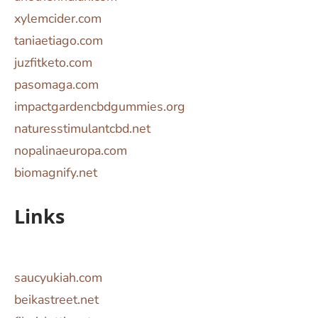
xylemcider.com
taniaetiago.com
juzfitketo.com
pasomaga.com
impactgardencbdgummies.org
naturesstimulantcbd.net
nopalinaeuropa.com
biomagnify.net
Links
saucyukiah.com
beikastreet.net