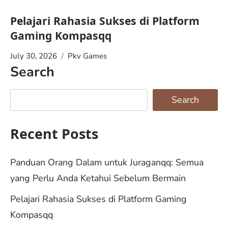
Pelajari Rahasia Sukses di Platform
Gaming Kompasqq
July 30, 2026
Pkv Games
Search
Search
Recent Posts
Panduan Orang Dalam untuk Juraganqq: Semua
yang Perlu Anda Ketahui Sebelum Bermain
Pelajari Rahasia Sukses di Platform Gaming
Kompasqq