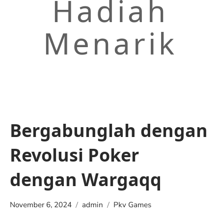
Hadiah
Menarik
Bergabunglah dengan
Revolusi Poker
dengan Wargaqq
November 6, 2024
admin
Pkv Games