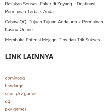
Rasakan Sensasi Poker di Zoyaqq – Destinasi
Permainan Terbaik Anda
CahayaQQ: Tujuan Tujuan Anda untuk Permainan
Kasino Online
Membuka Potensi Mejaqq: Tips dan Trik Sukses
LINK LAINNYA
dominoqq
bandarqq
situs pkv games
qq
pkv games