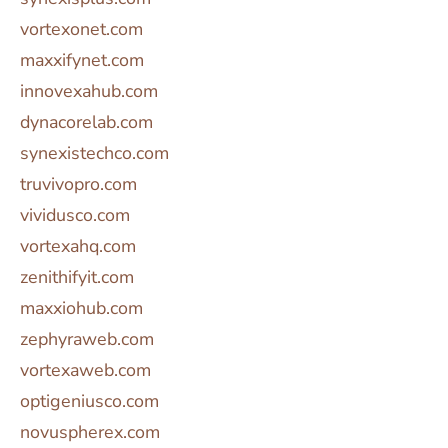
vortexonet.com
maxxifynet.com
innovexahub.com
dynacorelab.com
synexistechco.com
truvivopro.com
vividusco.com
vortexahq.com
zenithifyit.com
maxxiohub.com
zephyraweb.com
vortexaweb.com
optigeniusco.com
novuspherex.com