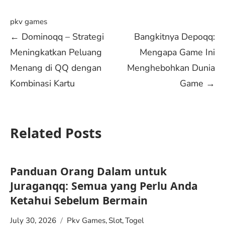
pkv games
Post
←
Dominoqq – Strategi
Bangkitnya Depoqq:
Meningkatkan Peluang
Mengapa Game Ini
navigation
Menang di QQ dengan
Menghebohkan Dunia
Kombinasi Kartu
Game
→
Related Posts
Panduan Orang Dalam untuk
Juraganqq: Semua yang Perlu Anda
Ketahui Sebelum Bermain
July 30, 2026
Pkv Games
,
Slot
,
Togel