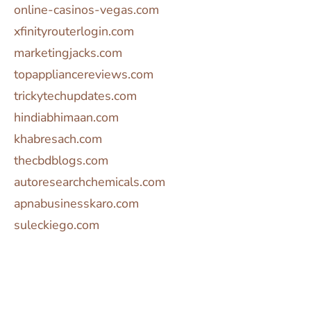
online-casinos-vegas.com
xfinityrouterlogin.com
marketingjacks.com
topappliancereviews.com
trickytechupdates.com
hindiabhimaan.com
khabresach.com
thecbdblogs.com
autoresearchchemicals.com
apnabusinesskaro.com
suleckiego.com