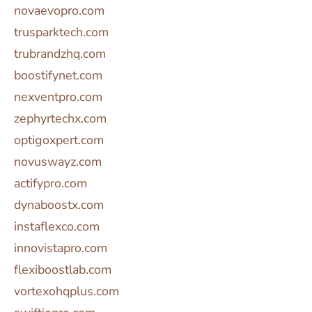
novaevopro.com
trusparktech.com
trubrandzhq.com
boostifynet.com
nexventpro.com
zephyrtechx.com
optigoxpert.com
novuswayz.com
actifypro.com
dynaboostx.com
instaflexco.com
innovistapro.com
flexiboostlab.com
vortexohqplus.com