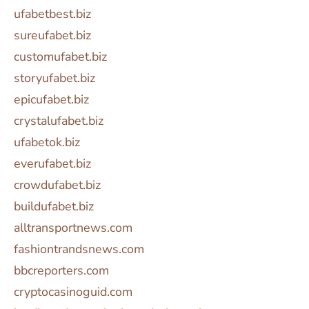
ufabetbest.biz
sureufabet.biz
customufabet.biz
storyufabet.biz
epicufabet.biz
crystalufabet.biz
ufabetok.biz
everufabet.biz
crowdufabet.biz
buildufabet.biz
alltransportnews.com
fashiontrandsnews.com
bbcreporters.com
cryptocasinoguid.com