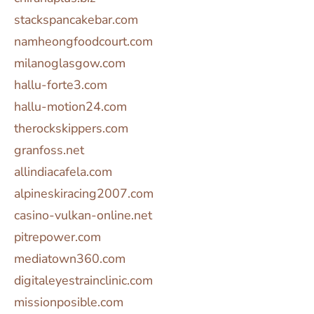
stackspancakebar.com
namheongfoodcourt.com
milanoglasgow.com
hallu-forte3.com
hallu-motion24.com
therockskippers.com
granfoss.net
allindiacafela.com
alpineskiracing2007.com
casino-vulkan-online.net
pitrepower.com
mediatown360.com
digitaleyestrainclinic.com
missionposible.com