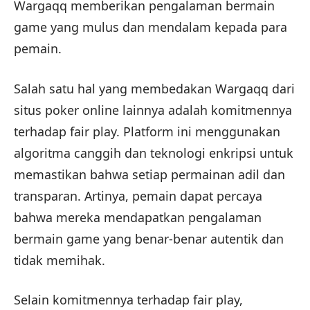
Wargaqq memberikan pengalaman bermain
game yang mulus dan mendalam kepada para
pemain.
Salah satu hal yang membedakan Wargaqq dari
situs poker online lainnya adalah komitmennya
terhadap fair play. Platform ini menggunakan
algoritma canggih dan teknologi enkripsi untuk
memastikan bahwa setiap permainan adil dan
transparan. Artinya, pemain dapat percaya
bahwa mereka mendapatkan pengalaman
bermain game yang benar-benar autentik dan
tidak memihak.
Selain komitmennya terhadap fair play,