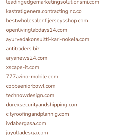
leadingedgemarketingsolutionsmi.com
kastratigeneralcontractinginc.co
bestwholesalenfljerseysshop.com
openlivinglabdays14.com
ayurvedakonsultti-kari-nokela.com
antitraders.biz
aryanews24.com
xscape-it.com
777azino-mobile.com
cobbseniorbowl.com
technowdesign.com
durexsecurityandshipping.com
cityroofingandplannig.com
ivdabergasa.com
juyultadesga.com