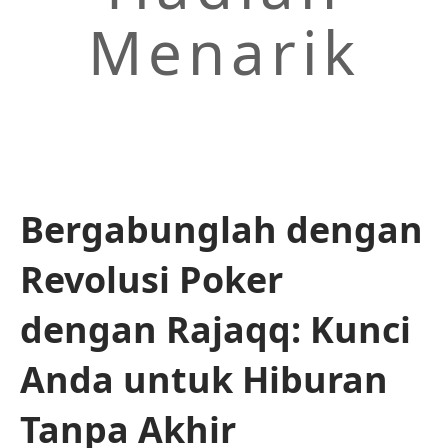
Menarik
Bergabunglah dengan
Revolusi Poker
dengan Rajaqq: Kunci
Anda untuk Hiburan
Tanpa Akhir