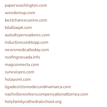
paperwashington.com
weedemup.com
bestchancecasino.com
bilalliaqat.com
autodispensadores.com
inductioncooktopp.com
newsmedicaltoday.com
roofingnevada.info
magconnectx.com
synexispro.com
holayomi.com
ligadeciclismodecundinamarca.com
nashvilleworkerscompensationattorney.com
holyfamilycathedralschool.org