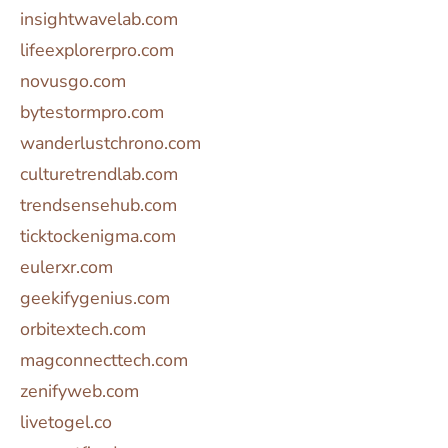
insightwavelab.com
lifeexplorerpro.com
novusgo.com
bytestormpro.com
wanderlustchrono.com
culturetrendlab.com
trendsensehub.com
ticktockenigma.com
eulerxr.com
geekifygenius.com
orbitextech.com
magconnecttech.com
zenifyweb.com
livetogel.co