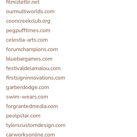
filmizlettir.net
ourmultiworlds.com
cooncreekclub.org
pegpufftimes.com
celestia-arts.com
forumchampions.com
bluebargames.com
festivaldelamalou.com
firstsigninnovations.com
garberdodge.com
swim-wears.com
forgrantedmedia.com
peolpstar.com
tylerscustomdesign.com
carworksonline.com