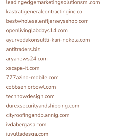
leadingedgemarketingsolutionsmi.com
kastratigeneralcontractinginc.co
bestwholesalenfljerseysshop.com
openlivinglabdays14.com
ayurvedakonsultti-kari-nokela.com
antitraders.biz
aryanews24.com
xscape-it.com
777azino-mobile.com
cobbseniorbowl.com
technowdesign.com
durexsecurityandshipping.com
cityroofingandplannig.com
ivdabergasa.com
juyultadesga.com