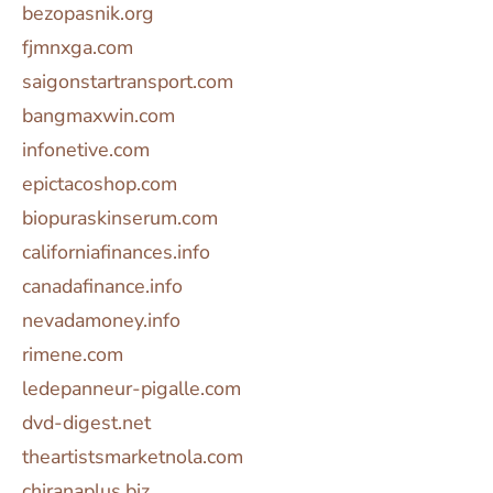
bezopasnik.org
fjmnxga.com
saigonstartransport.com
bangmaxwin.com
infonetive.com
epictacoshop.com
biopuraskinserum.com
californiafinances.info
canadafinance.info
nevadamoney.info
rimene.com
ledepanneur-pigalle.com
dvd-digest.net
theartistsmarketnola.com
chiranaplus.biz