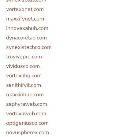
vortexonet.com
maxxifynet.com
innovexahub.com
dynacorelab.com
synexistechco.com
truvivopro.com
vividusco.com
vortexahq.com
zenithifyit.com
maxxiohub.com
zephyraweb.com
vortexaweb.com
optigeniusco.com
novuspherex.com