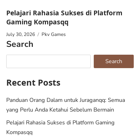
Pelajari Rahasia Sukses di Platform
Gaming Kompasqq
July 30, 2026
Pkv Games
Search
Search
Recent Posts
Panduan Orang Dalam untuk Juraganqq: Semua
yang Perlu Anda Ketahui Sebelum Bermain
Pelajari Rahasia Sukses di Platform Gaming
Kompasqq