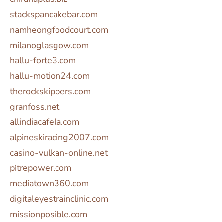
stackspancakebar.com
namheongfoodcourt.com
milanoglasgow.com
hallu-forte3.com
hallu-motion24.com
therockskippers.com
granfoss.net
allindiacafela.com
alpineskiracing2007.com
casino-vulkan-online.net
pitrepower.com
mediatown360.com
digitaleyestrainclinic.com
missionposible.com