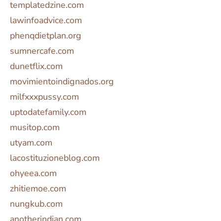
templatedzine.com
lawinfoadvice.com
phenqdietplan.org
sumnercafe.com
dunetflix.com
movimientoindignados.org
milfxxxpussy.com
uptodatefamily.com
musitop.com
utyam.com
lacostituzioneblog.com
ohyeea.com
zhitiemoe.com
nungkub.com
anotherindian.com