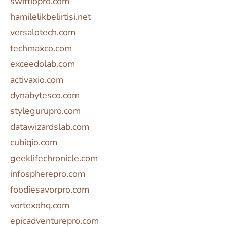
swiftiopro.com
hamilelikbelirtisi.net
versalotech.com
techmaxco.com
exceedolab.com
activaxio.com
dynabytesco.com
stylegurupro.com
datawizardslab.com
cubiqio.com
geeklifechronicle.com
infospherepro.com
foodiesavorpro.com
vortexohq.com
epicadventurepro.com