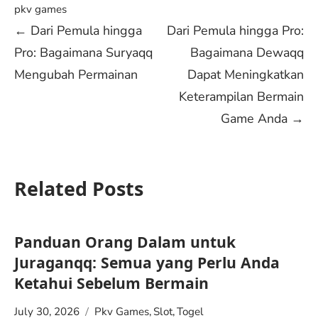
pkv games
Post
←
Dari Pemula hingga
Dari Pemula hingga Pro:
Pro: Bagaimana Suryaqq
Bagaimana Dewaqq
navigation
Mengubah Permainan
Dapat Meningkatkan
Keterampilan Bermain
Game Anda
→
Related Posts
Panduan Orang Dalam untuk
Juraganqq: Semua yang Perlu Anda
Ketahui Sebelum Bermain
July 30, 2026
Pkv Games
,
Slot
,
Togel