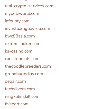
real-crypto-services.com
mypetzworld.com
infounty.com
investparaguay-eu.com
bwc88asia.com
extrem-poker.com
ks-casino.com
carcarepoints.com
thedoodlebreeders.com
grupohugodias.com
deqair.com
techsilvers.com
ningkatinskill.com
fivsport.com