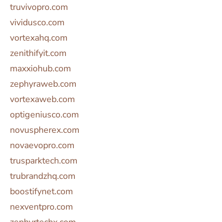
truvivopro.com
vividusco.com
vortexahq.com
zenithifyit.com
maxxiohub.com
zephyraweb.com
vortexaweb.com
optigeniusco.com
novuspherex.com
novaevopro.com
trusparktech.com
trubrandzhq.com
boostifynet.com
nexventpro.com