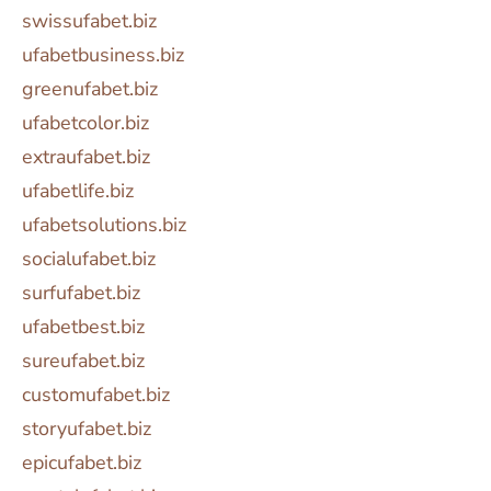
swissufabet.biz
ufabetbusiness.biz
greenufabet.biz
ufabetcolor.biz
extraufabet.biz
ufabetlife.biz
ufabetsolutions.biz
socialufabet.biz
surfufabet.biz
ufabetbest.biz
sureufabet.biz
customufabet.biz
storyufabet.biz
epicufabet.biz