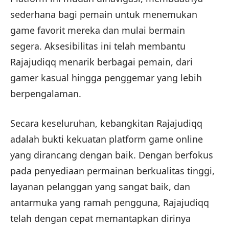
sederhana bagi pemain untuk menemukan
game favorit mereka dan mulai bermain
segera. Aksesibilitas ini telah membantu
Rajajudiqq menarik berbagai pemain, dari
gamer kasual hingga penggemar yang lebih
berpengalaman.
Secara keseluruhan, kebangkitan Rajajudiqq
adalah bukti kekuatan platform game online
yang dirancang dengan baik. Dengan berfokus
pada penyediaan permainan berkualitas tinggi,
layanan pelanggan yang sangat baik, dan
antarmuka yang ramah pengguna, Rajajudiqq
telah dengan cepat memantapkan dirinya