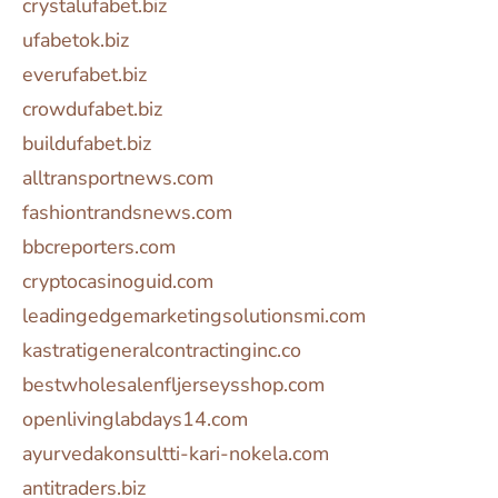
crystalufabet.biz
ufabetok.biz
everufabet.biz
crowdufabet.biz
buildufabet.biz
alltransportnews.com
fashiontrandsnews.com
bbcreporters.com
cryptocasinoguid.com
leadingedgemarketingsolutionsmi.com
kastratigeneralcontractinginc.co
bestwholesalenfljerseysshop.com
openlivinglabdays14.com
ayurvedakonsultti-kari-nokela.com
antitraders.biz