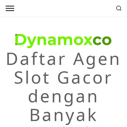
Skip
to
content
Daftar Agen
Slot Gacor
dengan
Banyak