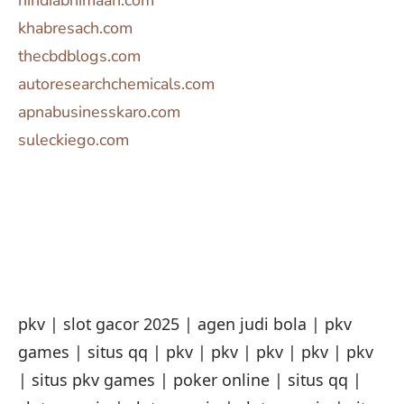
khabresach.com
thecbdblogs.com
autoresearchchemicals.com
apnabusinesskaro.com
suleckiego.com
pkv
|
slot gacor 2025
|
agen judi bola
|
pkv
games
|
situs qq
|
pkv
|
pkv
|
pkv
|
pkv
|
pkv
|
situs pkv games
|
poker online
|
situs qq
|