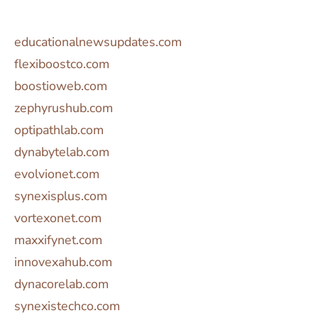
educationalnewsupdates.com
flexiboostco.com
boostioweb.com
zephyrushub.com
optipathlab.com
dynabytelab.com
evolvionet.com
synexisplus.com
vortexonet.com
maxxifynet.com
innovexahub.com
dynacorelab.com
synexistechco.com