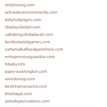
onlylovesg.com
activedesenvolvimento.com
dailyhubpages.com
idnplaysbobet.com
sattakingvikidadacall.com
bestbolaslotgames.com
sattamatkafixedgamehere.com
entrepreneurguardian.com
hibaby.info
paperwashington.com
weedemup.com
bestchancecasino.com
bilalliaqat.com
autodispensadores.com