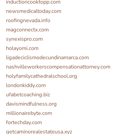
inductioncooktopp.com
newsmedicaltoday.com
roofingnevada.info
magconnectx.com
synexispro.com
holayomi.com
ligadeciclismodecundinamarca.com
nashvilleworkerscompensationattorney.com
holyfamilycathedralschool.org
londonkiddy.com
ufabetcoaching.biz
davismindfulness.org
millionairebyte.com
fortechday.com
getcaminorealestateusa.xyz