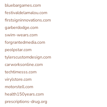
bluebargames.com
festivaldelamalou.com
firstsigninnovations.com
garberdodge.com
swim-wears.com
forgrantedmedia.com
peolpstar.com
tylerscustomdesign.com
carworksonline.com
techtimesss.com
virylstore.com
motorstell.com
health150years.com
prescriptions-drug.org