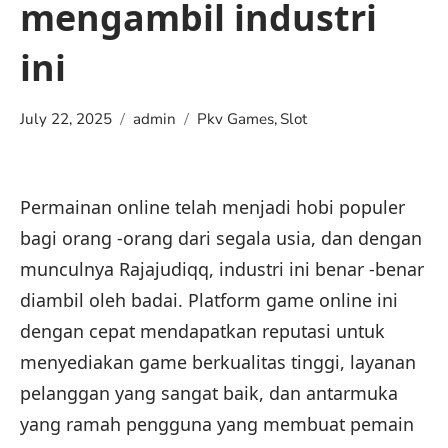
mengambil industri
ini
July 22, 2025
admin
Pkv Games
,
Slot
Permainan online telah menjadi hobi populer
bagi orang -orang dari segala usia, dan dengan
munculnya Rajajudiqq, industri ini benar -benar
diambil oleh badai. Platform game online ini
dengan cepat mendapatkan reputasi untuk
menyediakan game berkualitas tinggi, layanan
pelanggan yang sangat baik, dan antarmuka
yang ramah pengguna yang membuat pemain