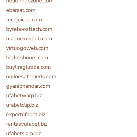
healthhubzone.com
ebaraat.com
techjuiced.com
byteboosttech.com
magnexushub.com
virtuogoweb.com
biglotshours.com
buyliraglutide.com
onlinesafemeds.com
gyanibhandar.com
ufabetwarp.biz
ufabetclip.biz
expertufabet.biz
fantasyufabet.biz
ufabetsiam.biz