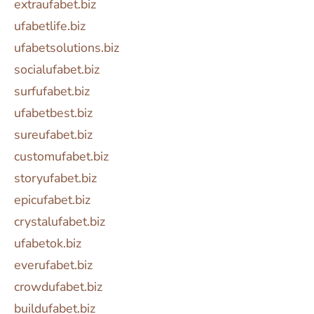
extraufabet.biz
ufabetlife.biz
ufabetsolutions.biz
socialufabet.biz
surfufabet.biz
ufabetbest.biz
sureufabet.biz
customufabet.biz
storyufabet.biz
epicufabet.biz
crystalufabet.biz
ufabetok.biz
everufabet.biz
crowdufabet.biz
buildufabet.biz