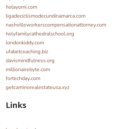
holayomi.com
ligadeciclismodecundinamarca.com
nashvilleworkerscompensationattorney.com
holyfamilycathedralschool.org
londonkiddy.com
ufabetcoaching.biz
davismindfulness.org
millionairebyte.com
fortechday.com
getcaminorealestateusa.xyz
Links