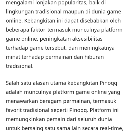
mengalami lonjakan popularitas, baik di
lingkungan tradisional maupun di dunia game
online. Kebangkitan ini dapat disebabkan oleh
beberapa faktor, termasuk munculnya platform
game online, peningkatan aksesibilitas
terhadap game tersebut, dan meningkatnya
minat terhadap permainan dan hiburan
tradisional.
Salah satu alasan utama kebangkitan Pinoqq
adalah munculnya platform game online yang
menawarkan beragam permainan, termasuk
favorit tradisional seperti Pinoqq. Platform ini
memungkinkan pemain dari seluruh dunia
untuk bersaing satu sama lain secara real-time,