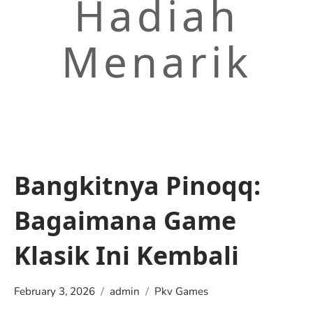
Hadiah
Menarik
Bangkitnya Pinoqq:
Bagaimana Game
Klasik Ini Kembali
February 3, 2026
admin
Pkv Games