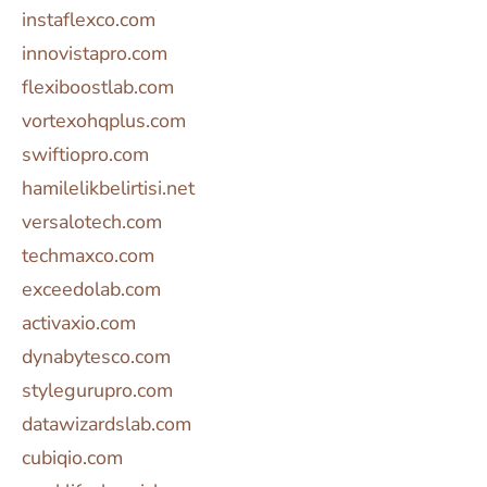
instaflexco.com
innovistapro.com
flexiboostlab.com
vortexohqplus.com
swiftiopro.com
hamilelikbelirtisi.net
versalotech.com
techmaxco.com
exceedolab.com
activaxio.com
dynabytesco.com
stylegurupro.com
datawizardslab.com
cubiqio.com