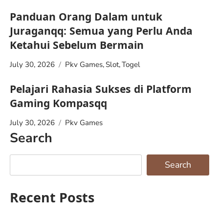
Panduan Orang Dalam untuk
Juraganqq: Semua yang Perlu Anda
Ketahui Sebelum Bermain
July 30, 2026
Pkv Games
,
Slot
,
Togel
Pelajari Rahasia Sukses di Platform
Gaming Kompasqq
July 30, 2026
Pkv Games
Search
Search
Recent Posts