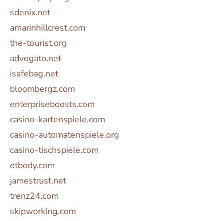
sdenix.net
amarinhillcrest.com
the-tourist.org
advogato.net
isafebag.net
bloombergz.com
enterpriseboosts.com
casino-kartenspiele.com
casino-automatenspiele.org
casino-tischspiele.com
otbody.com
jamestrust.net
trenz24.com
skipworking.com