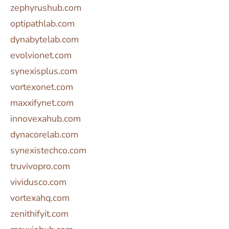
zephyrushub.com
optipathlab.com
dynabytelab.com
evolvionet.com
synexisplus.com
vortexonet.com
maxxifynet.com
innovexahub.com
dynacorelab.com
synexistechco.com
truvivopro.com
vividusco.com
vortexahq.com
zenithifyit.com