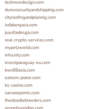
technowdesign.com
durexsecurityandshipping.com
cityroofingandplannig.com
ivdabergasa.com
juyultadesga.com
real-crypto-services.com
mypetzworld.com
infounty.com
investparaguay-eu.com
bwc88asia.com
extrem-poker.com
ks-casino.com
carcarepoints.com
thedoodlebreeders.com
grupohugodias.com