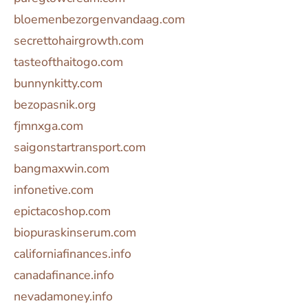
bloemenbezorgenvandaag.com
secrettohairgrowth.com
tasteofthaitogo.com
bunnynkitty.com
bezopasnik.org
fjmnxga.com
saigonstartransport.com
bangmaxwin.com
infonetive.com
epictacoshop.com
biopuraskinserum.com
californiafinances.info
canadafinance.info
nevadamoney.info