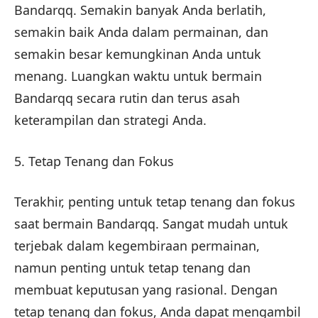
Bandarqq. Semakin banyak Anda berlatih,
semakin baik Anda dalam permainan, dan
semakin besar kemungkinan Anda untuk
menang. Luangkan waktu untuk bermain
Bandarqq secara rutin dan terus asah
keterampilan dan strategi Anda.
5. Tetap Tenang dan Fokus
Terakhir, penting untuk tetap tenang dan fokus
saat bermain Bandarqq. Sangat mudah untuk
terjebak dalam kegembiraan permainan,
namun penting untuk tetap tenang dan
membuat keputusan yang rasional. Dengan
tetap tenang dan fokus, Anda dapat mengambil