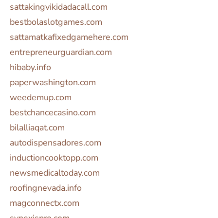
sattakingvikidadacall.com
bestbolaslotgames.com
sattamatkafixedgamehere.com
entrepreneurguardian.com
hibaby.info
paperwashington.com
weedemup.com
bestchancecasino.com
bilalliaqat.com
autodispensadores.com
inductioncooktopp.com
newsmedicaltoday.com
roofingnevada.info
magconnectx.com