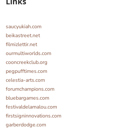
Links
saucyukiah.com
beikastreet.net
filmizlettir.net
ourmultiworlds.com
cooncreekclub.org
pegpufftimes.com
celestia-arts.com
forumchampions.com
bluebargames.com
festivaldelamalou.com
firstsigninnovations.com
garberdodge.com