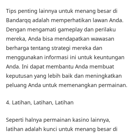
Tips penting lainnya untuk menang besar di
Bandarqq adalah memperhatikan lawan Anda.
Dengan mengamati gameplay dan perilaku
mereka, Anda bisa mendapatkan wawasan
berharga tentang strategi mereka dan
menggunakan informasi ini untuk keuntungan
Anda. Ini dapat membantu Anda membuat
keputusan yang lebih baik dan meningkatkan
peluang Anda untuk memenangkan permainan.
4. Latihan, Latihan, Latihan
Seperti halnya permainan kasino lainnya,
latihan adalah kunci untuk menang besar di