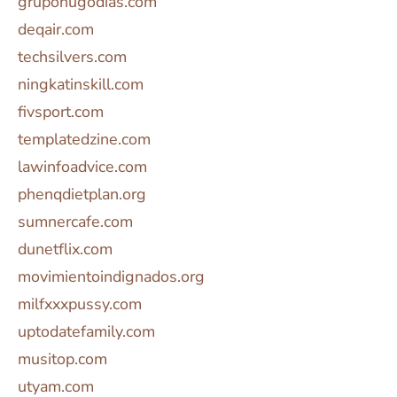
grupohugodias.com
deqair.com
techsilvers.com
ningkatinskill.com
fivsport.com
templatedzine.com
lawinfoadvice.com
phenqdietplan.org
sumnercafe.com
dunetflix.com
movimientoindignados.org
milfxxxpussy.com
uptodatefamily.com
musitop.com
utyam.com