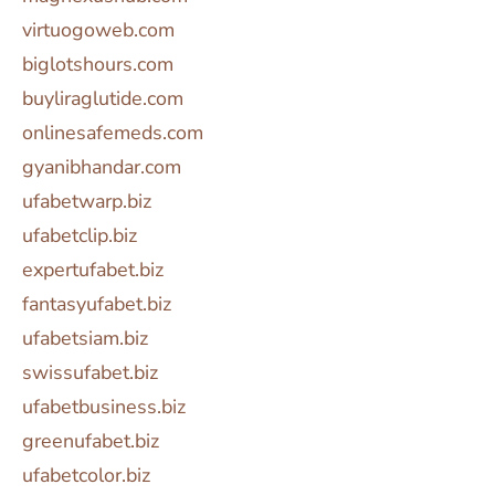
virtuogoweb.com
biglotshours.com
buyliraglutide.com
onlinesafemeds.com
gyanibhandar.com
ufabetwarp.biz
ufabetclip.biz
expertufabet.biz
fantasyufabet.biz
ufabetsiam.biz
swissufabet.biz
ufabetbusiness.biz
greenufabet.biz
ufabetcolor.biz