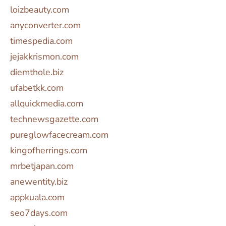
loizbeauty.com
anyconverter.com
timespedia.com
jejakkrismon.com
diemthole.biz
ufabetkk.com
allquickmedia.com
technewsgazette.com
pureglowfacecream.com
kingofherrings.com
mrbetjapan.com
anewentity.biz
appkuala.com
seo7days.com