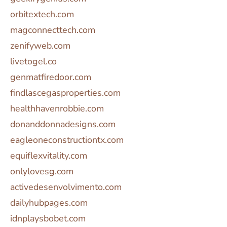
orbitextech.com
magconnecttech.com
zenifyweb.com
livetogel.co
genmatfiredoor.com
findlascegasproperties.com
healthhavenrobbie.com
donanddonnadesigns.com
eagleoneconstructiontx.com
equiflexvitality.com
onlylovesg.com
activedesenvolvimento.com
dailyhubpages.com
idnplaysbobet.com