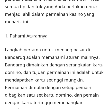
semua tip dan trik yang Anda perlukan untuk
menjadi ahli dalam permainan kasino yang
menarik ini.
1. Pahami Aturannya
Langkah pertama untuk menang besar di
Bandarqq adalah memahami aturan mainnya.
Bandarqq dimainkan dengan serangkaian kartu
domino, dan tujuan permainan ini adalah untuk
mendapatkan kartu setinggi mungkin.
Permainan dimulai dengan setiap pemain
dibagikan satu set kartu domino, dan pemain
dengan kartu tertinggi memenangkan