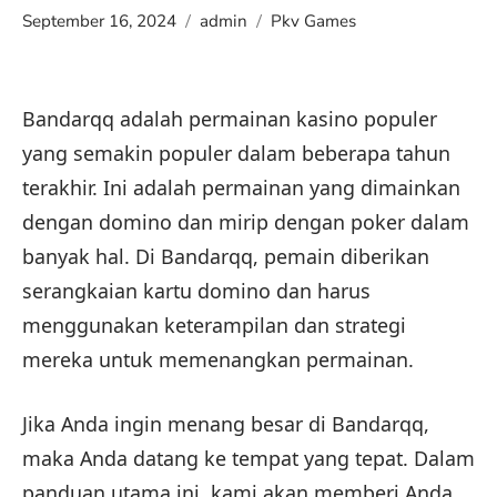
September 16, 2024
admin
Pkv Games
Bandarqq adalah permainan kasino populer
yang semakin populer dalam beberapa tahun
terakhir. Ini adalah permainan yang dimainkan
dengan domino dan mirip dengan poker dalam
banyak hal. Di Bandarqq, pemain diberikan
serangkaian kartu domino dan harus
menggunakan keterampilan dan strategi
mereka untuk memenangkan permainan.
Jika Anda ingin menang besar di Bandarqq,
maka Anda datang ke tempat yang tepat. Dalam
panduan utama ini, kami akan memberi Anda