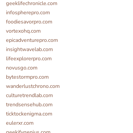
geeklifechronicle.com
infospherepro.com
foodiesavorpro.com
vortexohq.com
epicadventurepro.com
insightwavelab.com
lifeexplorerpro.com
novusgo.com
bytestormpro.com
wanderlustchrono.com
culturetrendlab.com
trendsensehub.com
ticktockenigma.com
eulerxr.com
geekifygenius.com