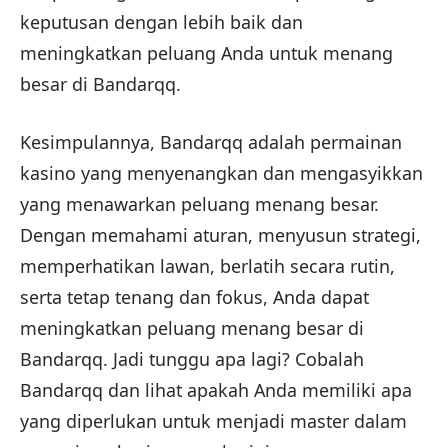
keputusan dengan lebih baik dan
meningkatkan peluang Anda untuk menang
besar di Bandarqq.
Kesimpulannya, Bandarqq adalah permainan
kasino yang menyenangkan dan mengasyikkan
yang menawarkan peluang menang besar.
Dengan memahami aturan, menyusun strategi,
memperhatikan lawan, berlatih secara rutin,
serta tetap tenang dan fokus, Anda dapat
meningkatkan peluang menang besar di
Bandarqq. Jadi tunggu apa lagi? Cobalah
Bandarqq dan lihat apakah Anda memiliki apa
yang diperlukan untuk menjadi master dalam