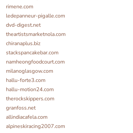
rimene.com
ledepanneur-pigalle.com
dvd-digest.net
theartistsmarketnola.com
chiranaplus.biz
stackspancakebar.com
namheongfoodcourt.com
milanoglasgow.com
hallu-forte3.com
hallu-motion24.com
therockskippers.com
granfoss.net
allindiacafela.com
alpineskiracing2007.com