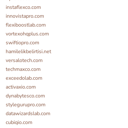
instaflexco.com
innovistapro.com
flexiboostlab.com
vortexohqplus.com
swiftiopro.com
hamilelikbelirtisi.net
versalotech.com
techmaxco.com
exceedolab.com
activaxio.com
dynabytesco.com
stylegurupro.com
datawizardslab.com
cubiqio.com