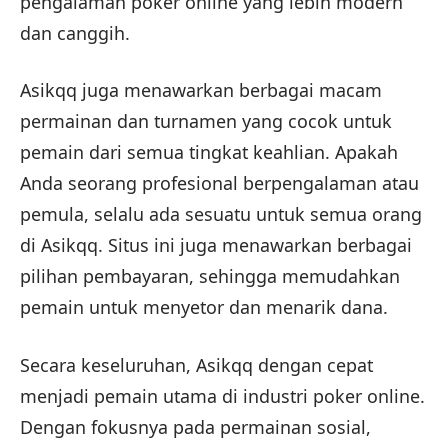
pengalaman poker online yang lebih modern
dan canggih.
Asikqq juga menawarkan berbagai macam
permainan dan turnamen yang cocok untuk
pemain dari semua tingkat keahlian. Apakah
Anda seorang profesional berpengalaman atau
pemula, selalu ada sesuatu untuk semua orang
di Asikqq. Situs ini juga menawarkan berbagai
pilihan pembayaran, sehingga memudahkan
pemain untuk menyetor dan menarik dana.
Secara keseluruhan, Asikqq dengan cepat
menjadi pemain utama di industri poker online.
Dengan fokusnya pada permainan sosial,