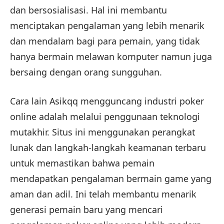
dan bersosialisasi. Hal ini membantu
menciptakan pengalaman yang lebih menarik
dan mendalam bagi para pemain, yang tidak
hanya bermain melawan komputer namun juga
bersaing dengan orang sungguhan.
Cara lain Asikqq mengguncang industri poker
online adalah melalui penggunaan teknologi
mutakhir. Situs ini menggunakan perangkat
lunak dan langkah-langkah keamanan terbaru
untuk memastikan bahwa pemain
mendapatkan pengalaman bermain game yang
aman dan adil. Ini telah membantu menarik
generasi pemain baru yang mencari