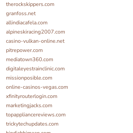
therockskippers.com
granfoss.net
allindiacafela.com
alpineskiracing2007.com
casino-vulkan-online.net
pitrepower.com
mediatown360.com
digitaleyestrainclinic.com
missionposible.com
online-casinos-vegas.com
xfinityrouterlogin.com
marketingjacks.com
topappliancereviews.com
trickytechupdates.com
hindiabhimaan.com