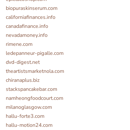
biopuraskinserum.com
californiafinances.info
canadafinance.info
nevadamoney.info
rimene.com
ledepanneur-pigalle.com
dvd-digest.net
theartistsmarketnola.com
chiranaplus.biz
stackspancakebar.com
namheongfoodcourt.com
milanoglasgow.com
hallu-forte3.com
hallu-motion24.com