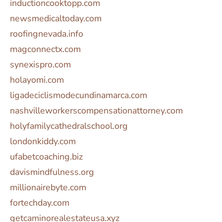
inductioncooktopp.com
newsmedicaltoday.com
roofingnevada.info
magconnectx.com
synexispro.com
holayomi.com
ligadeciclismodecundinamarca.com
nashvilleworkerscompensationattorney.com
holyfamilycathedralschool.org
londonkiddy.com
ufabetcoaching.biz
davismindfulness.org
millionairebyte.com
fortechday.com
getcaminorealestateusa.xyz