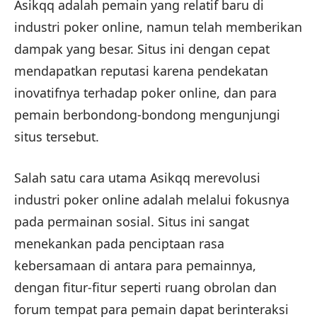
Asikqq adalah pemain yang relatif baru di
industri poker online, namun telah memberikan
dampak yang besar. Situs ini dengan cepat
mendapatkan reputasi karena pendekatan
inovatifnya terhadap poker online, dan para
pemain berbondong-bondong mengunjungi
situs tersebut.
Salah satu cara utama Asikqq merevolusi
industri poker online adalah melalui fokusnya
pada permainan sosial. Situs ini sangat
menekankan pada penciptaan rasa
kebersamaan di antara para pemainnya,
dengan fitur-fitur seperti ruang obrolan dan
forum tempat para pemain dapat berinteraksi