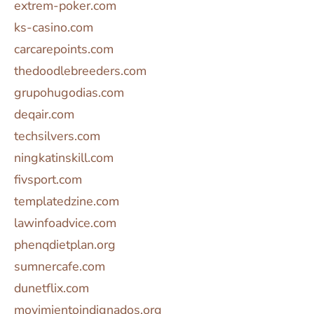
extrem-poker.com
ks-casino.com
carcarepoints.com
thedoodlebreeders.com
grupohugodias.com
deqair.com
techsilvers.com
ningkatinskill.com
fivsport.com
templatedzine.com
lawinfoadvice.com
phenqdietplan.org
sumnercafe.com
dunetflix.com
movimientoindignados.org