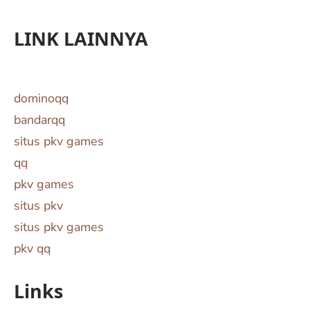
LINK LAINNYA
dominoqq
bandarqq
situs pkv games
qq
pkv games
situs pkv
situs pkv games
pkv qq
Links