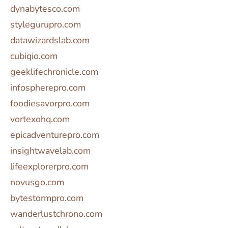
dynabytesco.com
stylegurupro.com
datawizardslab.com
cubiqio.com
geeklifechronicle.com
infospherepro.com
foodiesavorpro.com
vortexohq.com
epicadventurepro.com
insightwavelab.com
lifeexplorerpro.com
novusgo.com
bytestormpro.com
wanderlustchrono.com