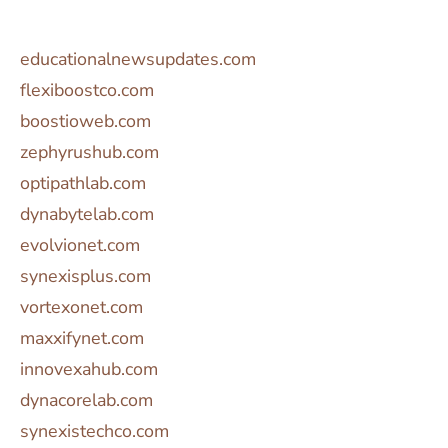
educationalnewsupdates.com
flexiboostco.com
boostioweb.com
zephyrushub.com
optipathlab.com
dynabytelab.com
evolvionet.com
synexisplus.com
vortexonet.com
maxxifynet.com
innovexahub.com
dynacorelab.com
synexistechco.com