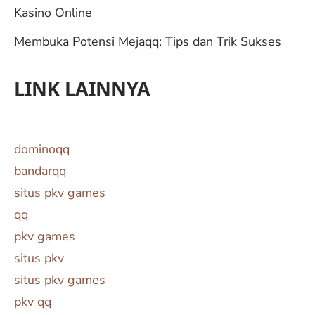
Kasino Online
Membuka Potensi Mejaqq: Tips dan Trik Sukses
LINK LAINNYA
dominoqq
bandarqq
situs pkv games
qq
pkv games
situs pkv
situs pkv games
pkv qq