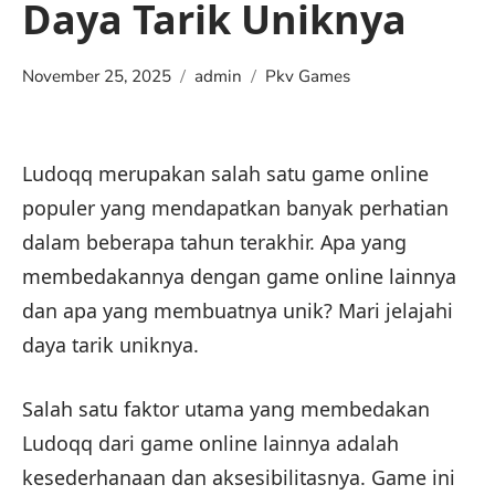
Daya Tarik Uniknya
November 25, 2025
admin
Pkv Games
Ludoqq merupakan salah satu game online
populer yang mendapatkan banyak perhatian
dalam beberapa tahun terakhir. Apa yang
membedakannya dengan game online lainnya
dan apa yang membuatnya unik? Mari jelajahi
daya tarik uniknya.
Salah satu faktor utama yang membedakan
Ludoqq dari game online lainnya adalah
kesederhanaan dan aksesibilitasnya. Game ini