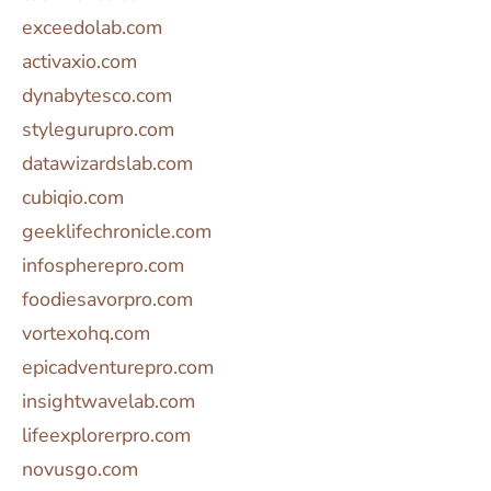
exceedolab.com
activaxio.com
dynabytesco.com
stylegurupro.com
datawizardslab.com
cubiqio.com
geeklifechronicle.com
infospherepro.com
foodiesavorpro.com
vortexohq.com
epicadventurepro.com
insightwavelab.com
lifeexplorerpro.com
novusgo.com