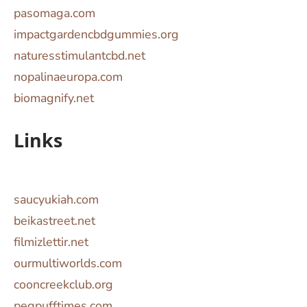
pasomaga.com
impactgardencbdgummies.org
naturesstimulantcbd.net
nopalinaeuropa.com
biomagnify.net
Links
saucyukiah.com
beikastreet.net
filmizlettir.net
ourmultiworlds.com
cooncreekclub.org
pegpufftimes.com