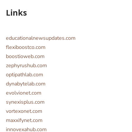
Links
educationalnewsupdates.com
flexiboostco.com
boostioweb.com
zephyrushub.com
optipathlab.com
dynabytelab.com
evolvionet.com
synexisplus.com
vortexonet.com
maxxifynet.com
innovexahub.com