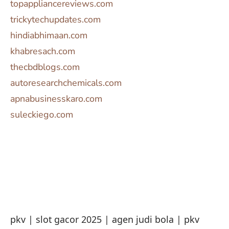
topappliancereviews.com
trickytechupdates.com
hindiabhimaan.com
khabresach.com
thecbdblogs.com
autoresearchchemicals.com
apnabusinesskaro.com
suleckiego.com
pkv
|
slot gacor 2025
|
agen judi bola
|
pkv