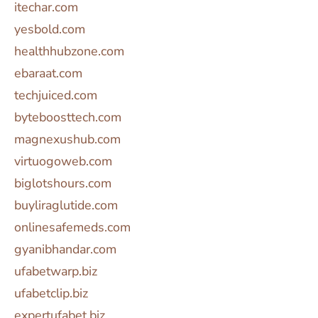
itechar.com
yesbold.com
healthhubzone.com
ebaraat.com
techjuiced.com
byteboosttech.com
magnexushub.com
virtuogoweb.com
biglotshours.com
buyliraglutide.com
onlinesafemeds.com
gyanibhandar.com
ufabetwarp.biz
ufabetclip.biz
expertufabet.biz