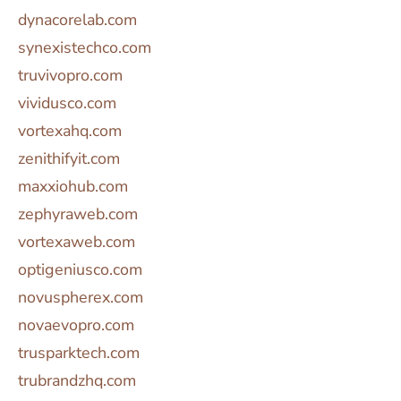
dynacorelab.com
synexistechco.com
truvivopro.com
vividusco.com
vortexahq.com
zenithifyit.com
maxxiohub.com
zephyraweb.com
vortexaweb.com
optigeniusco.com
novuspherex.com
novaevopro.com
trusparktech.com
trubrandzhq.com