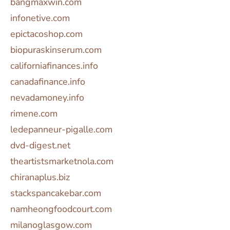
bangmaxwin.com
infonetive.com
epictacoshop.com
biopuraskinserum.com
californiafinances.info
canadafinance.info
nevadamoney.info
rimene.com
ledepanneur-pigalle.com
dvd-digest.net
theartistsmarketnola.com
chiranaplus.biz
stackspancakebar.com
namheongfoodcourt.com
milanoglasgow.com