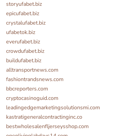
storyufabet.biz
epicufabet.biz
crystalufabet.biz
ufabetok.biz
everufabet.biz
crowdufabet.biz
buildufabet.biz
alltransportnews.com
fashiontrandsnews.com
bbcreporters.com
cryptocasinoguid.com
leadingedgemarketingsolutionsmi.com
kastratigeneralcontractinginc.co
bestwholesalenfljerseysshop.com
openlivinglabdays14.com