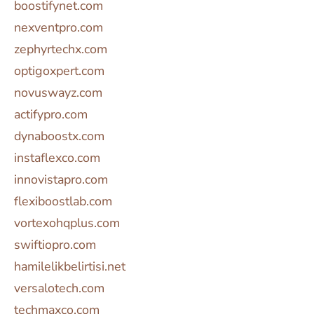
boostifynet.com
nexventpro.com
zephyrtechx.com
optigoxpert.com
novuswayz.com
actifypro.com
dynaboostx.com
instaflexco.com
innovistapro.com
flexiboostlab.com
vortexohqplus.com
swiftiopro.com
hamilelikbelirtisi.net
versalotech.com
techmaxco.com