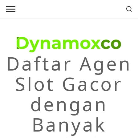
Skip
to
content
Daftar Agen
Slot Gacor
dengan
Banyak