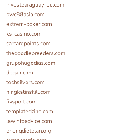
investparaguay-eu.com
bwc88asia.com
extrem-poker.com
ks-casino.com
carcarepoints.com
thedoodlebreeders.com
grupohugodias.com
deqair.com
techsilvers.com
ningkatinskill.com
fivsport.com
templatedzine.com
lawinfoadvice.com
phenqdietplan.org