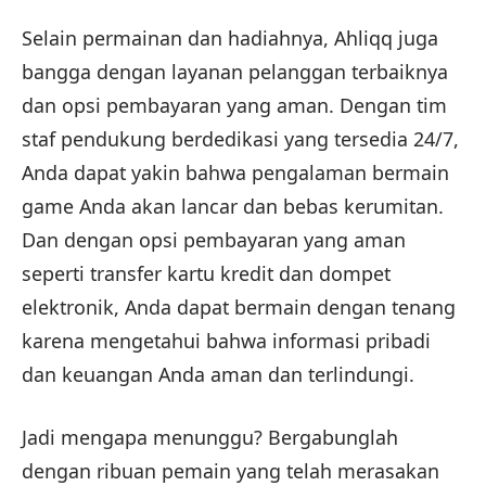
Selain permainan dan hadiahnya, Ahliqq juga
bangga dengan layanan pelanggan terbaiknya
dan opsi pembayaran yang aman. Dengan tim
staf pendukung berdedikasi yang tersedia 24/7,
Anda dapat yakin bahwa pengalaman bermain
game Anda akan lancar dan bebas kerumitan.
Dan dengan opsi pembayaran yang aman
seperti transfer kartu kredit dan dompet
elektronik, Anda dapat bermain dengan tenang
karena mengetahui bahwa informasi pribadi
dan keuangan Anda aman dan terlindungi.
Jadi mengapa menunggu? Bergabunglah
dengan ribuan pemain yang telah merasakan