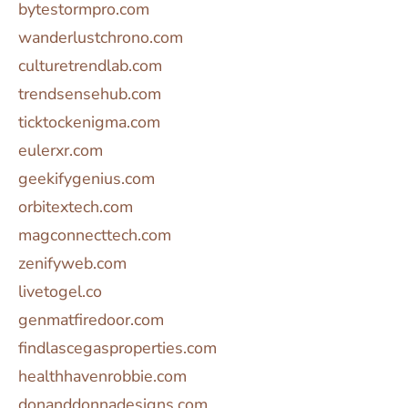
bytestormpro.com
wanderlustchrono.com
culturetrendlab.com
trendsensehub.com
ticktockenigma.com
eulerxr.com
geekifygenius.com
orbitextech.com
magconnecttech.com
zenifyweb.com
livetogel.co
genmatfiredoor.com
findlascegasproperties.com
healthhavenrobbie.com
donanddonnadesigns.com