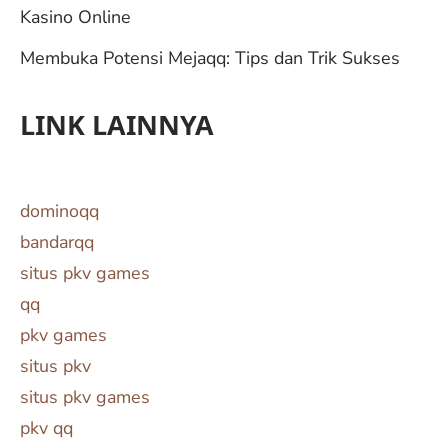
Kasino Online
Membuka Potensi Mejaqq: Tips dan Trik Sukses
LINK LAINNYA
dominoqq
bandarqq
situs pkv games
qq
pkv games
situs pkv
situs pkv games
pkv qq