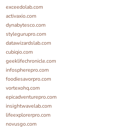
exceedolab.com
activaxio.com
dynabytesco.com
stylegurupro.com
datawizardslab.com
cubiqio.com
geeklifechronicle.com
infospherepro.com
foodiesavorpro.com
vortexohq.com
epicadventurepro.com
insightwavelab.com
lifeexplorerpro.com
novusgo.com