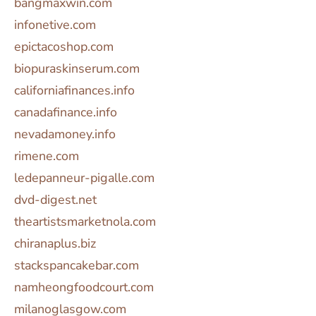
bangmaxwin.com
infonetive.com
epictacoshop.com
biopuraskinserum.com
californiafinances.info
canadafinance.info
nevadamoney.info
rimene.com
ledepanneur-pigalle.com
dvd-digest.net
theartistsmarketnola.com
chiranaplus.biz
stackspancakebar.com
namheongfoodcourt.com
milanoglasgow.com