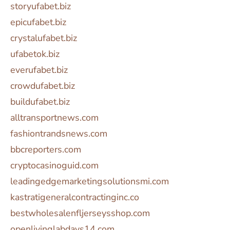
storyufabet.biz
epicufabet.biz
crystalufabet.biz
ufabetok.biz
everufabet.biz
crowdufabet.biz
buildufabet.biz
alltransportnews.com
fashiontrandsnews.com
bbcreporters.com
cryptocasinoguid.com
leadingedgemarketingsolutionsmi.com
kastratigeneralcontractinginc.co
bestwholesalenfljerseysshop.com
openlivinglabdays14.com