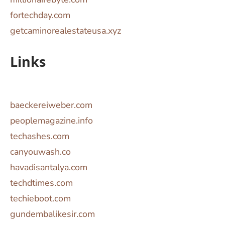
fortechday.com
getcaminorealestateusa.xyz
Links
baeckereiweber.com
peoplemagazine.info
techashes.com
canyouwash.co
havadisantalya.com
techdtimes.com
techieboot.com
gundembalikesir.com