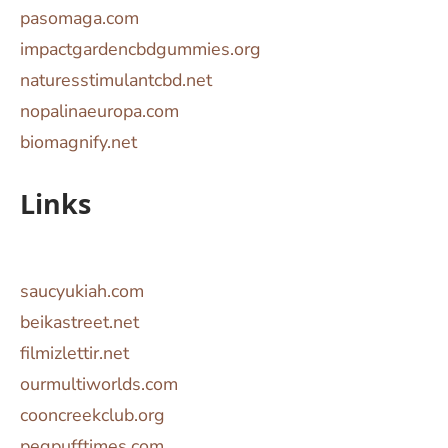
pasomaga.com
impactgardencbdgummies.org
naturesstimulantcbd.net
nopalinaeuropa.com
biomagnify.net
Links
saucyukiah.com
beikastreet.net
filmizlettir.net
ourmultiworlds.com
cooncreekclub.org
pegpufftimes.com