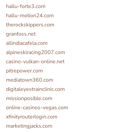
hallu-forte3.com
hallu-motion24.com
therockskippers.com
granfoss.net
allindiacafela.com
alpineskiracing2007.com
casino-vulkan-online.net
pitrepower.com
mediatown360.com
digitaleyestrainclinic.com
missionposible.com
online-casinos-vegas.com
xfinityrouterlogin.com
marketingjacks.com