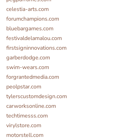
celestia-arts.com
forumchampions.com
bluebargames.com
festivaldelamalou.com
firstsigninnovations.com
garberdodge.com
swim-wears.com
forgrantedmedia.com
peolpstar.com
tylerscustomdesign.com
carworksonline.com
techtimesss.com
virylstore.com
motorstell.com