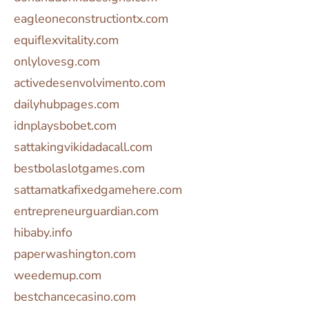
eagleoneconstructiontx.com
equiflexvitality.com
onlylovesg.com
activedesenvolvimento.com
dailyhubpages.com
idnplaysbobet.com
sattakingvikidadacall.com
bestbolaslotgames.com
sattamatkafixedgamehere.com
entrepreneurguardian.com
hibaby.info
paperwashington.com
weedemup.com
bestchancecasino.com