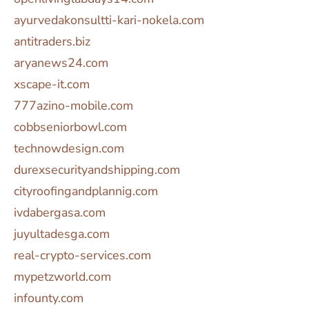
ayurvedakonsultti-kari-nokela.com
antitraders.biz
aryanews24.com
xscape-it.com
777azino-mobile.com
cobbseniorbowl.com
technowdesign.com
durexsecurityandshipping.com
cityroofingandplannig.com
ivdabergasa.com
juyultadesga.com
real-crypto-services.com
mypetzworld.com
infounty.com