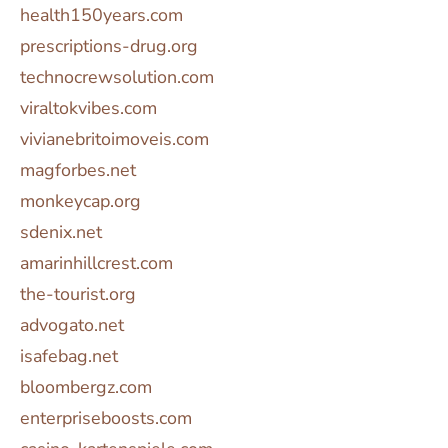
health150years.com
prescriptions-drug.org
technocrewsolution.com
viraltokvibes.com
vivianebritoimoveis.com
magforbes.net
monkeycap.org
sdenix.net
amarinhillcrest.com
the-tourist.org
advogato.net
isafebag.net
bloombergz.com
enterpriseboosts.com