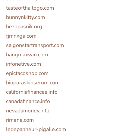
tasteofthaitogo.com
bunnynkitty.com
bezopasnik.org
fjmnxga.com
saigonstartransport.com
bangmaxwin.com
infonetive.com
epictacoshop.com
biopuraskinserum.com
californiafinances.info
canadafinance.info
nevadamoney.info
rimene.com
ledepanneur-pigalle.com