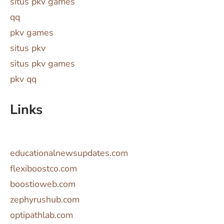
situs pkv games
qq
pkv games
situs pkv
situs pkv games
pkv qq
Links
educationalnewsupdates.com
flexiboostco.com
boostioweb.com
zephyrushub.com
optipathlab.com