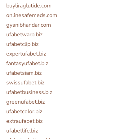
buyliraglutide.com
onlinesafemeds.com
gyanibhandar.com
ufabetwarp.biz
ufabetclip.biz
expertufabet.biz
fantasyufabet.biz
ufabetsiam.biz
swissufabet.biz
ufabetbusiness.biz
greenufabet.biz
ufabetcolor.biz
extraufabet.biz
ufabetlife.biz