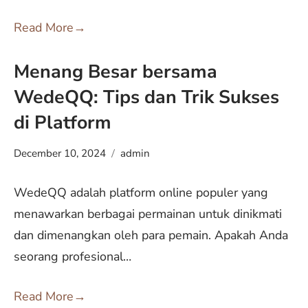
Read More
→
Menang Besar bersama
WedeQQ: Tips dan Trik Sukses
di Platform
December 10, 2024
admin
WedeQQ adalah platform online populer yang
menawarkan berbagai permainan untuk dinikmati
dan dimenangkan oleh para pemain. Apakah Anda
seorang profesional…
Read More
→