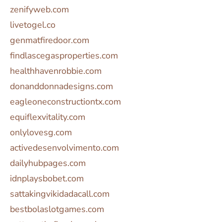
zenifyweb.com
livetogel.co
genmatfiredoor.com
findlascegasproperties.com
healthhavenrobbie.com
donanddonnadesigns.com
eagleoneconstructiontx.com
equiflexvitality.com
onlylovesg.com
activedesenvolvimento.com
dailyhubpages.com
idnplaysbobet.com
sattakingvikidadacall.com
bestbolaslotgames.com