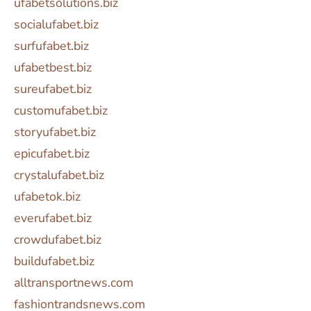
ufabetsolutions.biz
socialufabet.biz
surfufabet.biz
ufabetbest.biz
sureufabet.biz
customufabet.biz
storyufabet.biz
epicufabet.biz
crystalufabet.biz
ufabetok.biz
everufabet.biz
crowdufabet.biz
buildufabet.biz
alltransportnews.com
fashiontrandsnews.com