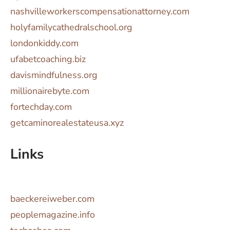
nashvilleworkerscompensationattorney.com
holyfamilycathedralschool.org
londonkiddy.com
ufabetcoaching.biz
davismindfulness.org
millionairebyte.com
fortechday.com
getcaminorealestateusa.xyz
Links
baeckereiweber.com
peoplemagazine.info