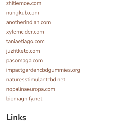
zhitiemoe.com
nungkub.com
anotherindian.com
xylemcider.com
taniaetiago.com
juzfitketo.com
pasomaga.com
impactgardencbdgummies.org
naturesstimulantcbd.net
nopalinaeuropa.com
biomagnify.net
Links