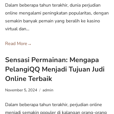
Dalam beberapa tahun terakhir, dunia perjudian
online mengalami peningkatan popularitas, dengan
semakin banyak pemain yang beralih ke kasino
virtual dan…
Read More
→
Sensasi Permainan: Mengapa
PelangiQQ Menjadi Tujuan Judi
Online Terbaik
November 5, 2024
admin
Dalam beberapa tahun terakhir, perjudian online
menjadi semakin populer di kalangan orang-orang