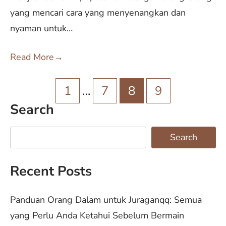
yang mencari cara yang menyenangkan dan
nyaman untuk…
Read More
→
Posts
1
…
7
8
9
pagination
Search
Search
Recent Posts
Panduan Orang Dalam untuk Juraganqq: Semua
yang Perlu Anda Ketahui Sebelum Bermain