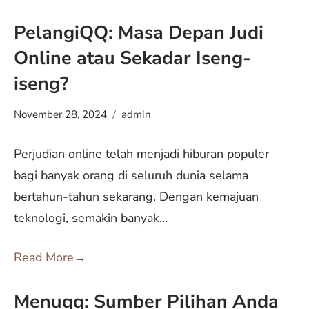
PelangiQQ: Masa Depan Judi
Online atau Sekadar Iseng-
iseng?
November 28, 2024
admin
Perjudian online telah menjadi hiburan populer
bagi banyak orang di seluruh dunia selama
bertahun-tahun sekarang. Dengan kemajuan
teknologi, semakin banyak…
Read More
→
Menuqq: Sumber Pilihan Anda