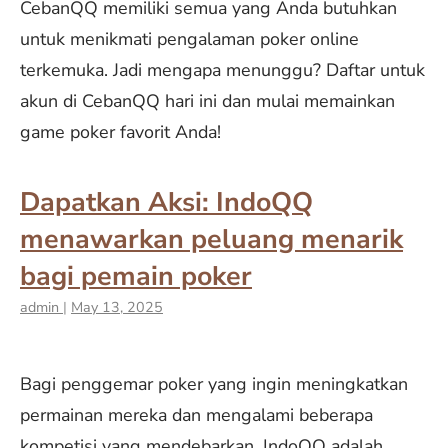
CebanQQ memiliki semua yang Anda butuhkan
untuk menikmati pengalaman poker online
terkemuka. Jadi mengapa menunggu? Daftar untuk
akun di CebanQQ hari ini dan mulai memainkan
game poker favorit Anda!
Dapatkan Aksi: IndoQQ
menawarkan peluang menarik
bagi pemain poker
admin
|
May 13, 2025
Bagi penggemar poker yang ingin meningkatkan
permainan mereka dan mengalami beberapa
kompetisi yang mendebarkan, IndoQQ adalah