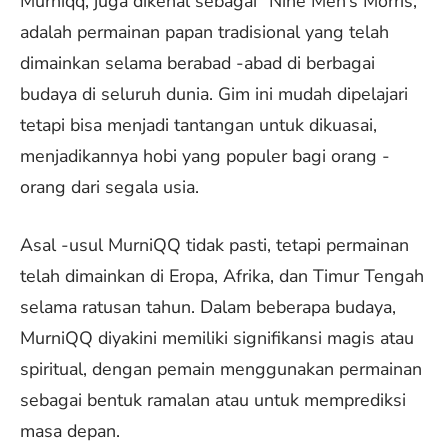
Murniqq, juga dikenal sebagai “Nine Men’s Morris,”
adalah permainan papan tradisional yang telah
dimainkan selama berabad -abad di berbagai
budaya di seluruh dunia. Gim ini mudah dipelajari
tetapi bisa menjadi tantangan untuk dikuasai,
menjadikannya hobi yang populer bagi orang -
orang dari segala usia.
Asal -usul MurniQQ tidak pasti, tetapi permainan
telah dimainkan di Eropa, Afrika, dan Timur Tengah
selama ratusan tahun. Dalam beberapa budaya,
MurniQQ diyakini memiliki signifikansi magis atau
spiritual, dengan pemain menggunakan permainan
sebagai bentuk ramalan atau untuk memprediksi
masa depan.