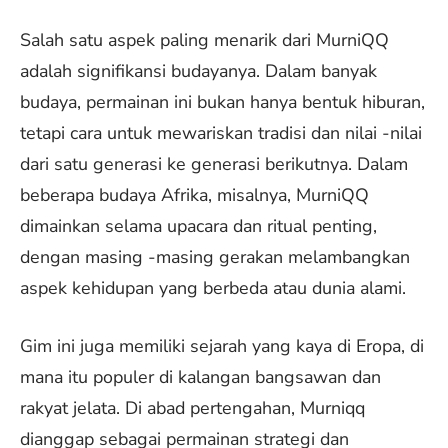
Salah satu aspek paling menarik dari MurniQQ
adalah signifikansi budayanya. Dalam banyak
budaya, permainan ini bukan hanya bentuk hiburan,
tetapi cara untuk mewariskan tradisi dan nilai -nilai
dari satu generasi ke generasi berikutnya. Dalam
beberapa budaya Afrika, misalnya, MurniQQ
dimainkan selama upacara dan ritual penting,
dengan masing -masing gerakan melambangkan
aspek kehidupan yang berbeda atau dunia alami.
Gim ini juga memiliki sejarah yang kaya di Eropa, di
mana itu populer di kalangan bangsawan dan
rakyat jelata. Di abad pertengahan, Murniqq
dianggap sebagai permainan strategi dan