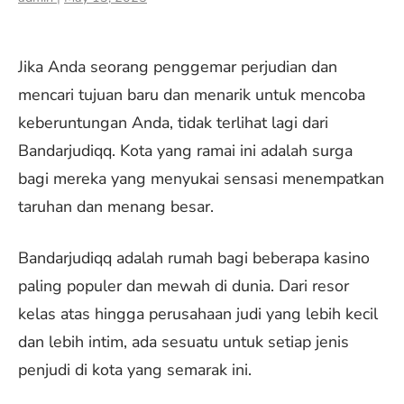
Jika Anda seorang penggemar perjudian dan
mencari tujuan baru dan menarik untuk mencoba
keberuntungan Anda, tidak terlihat lagi dari
Bandarjudiqq. Kota yang ramai ini adalah surga
bagi mereka yang menyukai sensasi menempatkan
taruhan dan menang besar.
Bandarjudiqq adalah rumah bagi beberapa kasino
paling populer dan mewah di dunia. Dari resor
kelas atas hingga perusahaan judi yang lebih kecil
dan lebih intim, ada sesuatu untuk setiap jenis
penjudi di kota yang semarak ini.