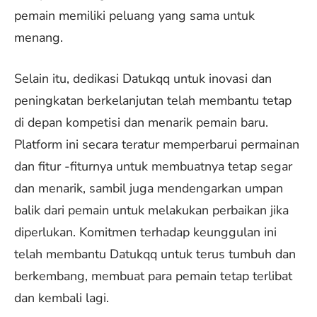
pemain memiliki peluang yang sama untuk
menang.
Selain itu, dedikasi Datukqq untuk inovasi dan
peningkatan berkelanjutan telah membantu tetap
di depan kompetisi dan menarik pemain baru.
Platform ini secara teratur memperbarui permainan
dan fitur -fiturnya untuk membuatnya tetap segar
dan menarik, sambil juga mendengarkan umpan
balik dari pemain untuk melakukan perbaikan jika
diperlukan. Komitmen terhadap keunggulan ini
telah membantu Datukqq untuk terus tumbuh dan
berkembang, membuat para pemain tetap terlibat
dan kembali lagi.