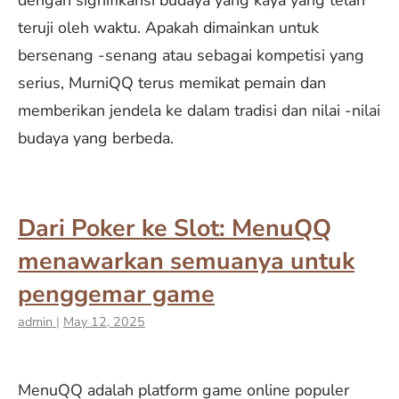
dengan signifikansi budaya yang kaya yang telah
teruji oleh waktu. Apakah dimainkan untuk
bersenang -senang atau sebagai kompetisi yang
serius, MurniQQ terus memikat pemain dan
memberikan jendela ke dalam tradisi dan nilai -nilai
budaya yang berbeda.
Dari Poker ke Slot: MenuQQ
menawarkan semuanya untuk
penggemar game
admin
|
May 12, 2025
MenuQQ adalah platform game online populer