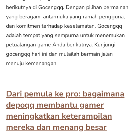
berikutnya di Gocengqq. Dengan pilihan permainan
yang beragam, antarmuka yang ramah pengguna,
dan komitmen terhadap keselamatan, Gocengqq
adalah tempat yang sempurna untuk menemukan
petualangan game Anda berikutnya. Kunjungi
gocengqq hari ini dan mulailah bermain jalan
menuju kemenangan!
Dari pemula ke pro: bagaimana
depoqq membantu gamer
meningkatkan keterampilan
mereka dan menang besar