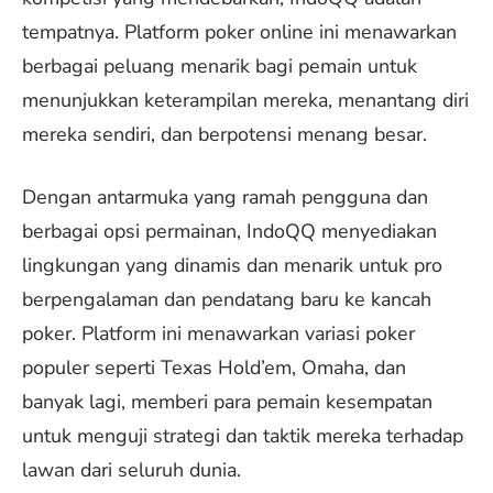
tempatnya. Platform poker online ini menawarkan
berbagai peluang menarik bagi pemain untuk
menunjukkan keterampilan mereka, menantang diri
mereka sendiri, dan berpotensi menang besar.
Dengan antarmuka yang ramah pengguna dan
berbagai opsi permainan, IndoQQ menyediakan
lingkungan yang dinamis dan menarik untuk pro
berpengalaman dan pendatang baru ke kancah
poker. Platform ini menawarkan variasi poker
populer seperti Texas Hold’em, Omaha, dan
banyak lagi, memberi para pemain kesempatan
untuk menguji strategi dan taktik mereka terhadap
lawan dari seluruh dunia.