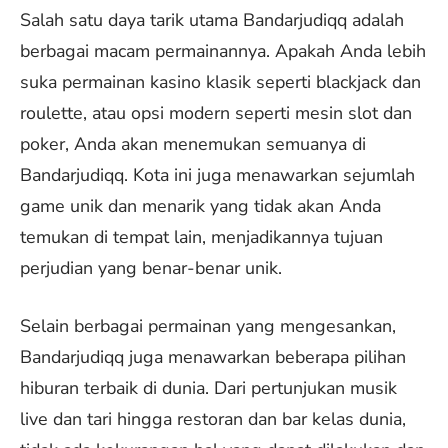
Salah satu daya tarik utama Bandarjudiqq adalah
berbagai macam permainannya. Apakah Anda lebih
suka permainan kasino klasik seperti blackjack dan
roulette, atau opsi modern seperti mesin slot dan
poker, Anda akan menemukan semuanya di
Bandarjudiqq. Kota ini juga menawarkan sejumlah
game unik dan menarik yang tidak akan Anda
temukan di tempat lain, menjadikannya tujuan
perjudian yang benar-benar unik.
Selain berbagai permainan yang mengesankan,
Bandarjudiqq juga menawarkan beberapa pilihan
hiburan terbaik di dunia. Dari pertunjukan musik
live dan tari hingga restoran dan bar kelas dunia,