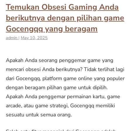
Temukan Obsesi Gaming Anda
berikutnya dengan pilihan game
Gocengqq yang beragam
admin
|
May 10, 2025
Apakah Anda seorang penggemar game yang
mencari obsesi Anda berikutnya? Tidak terlihat lagi
dari Gocengqq, platform game online yang populer
dengan beragam pilihan game untuk dipilih.
Apakah Anda penggemar permainan kartu, game
arcade, atau game strategi, Gocengqq memiliki
sesuatu untuk semua orang.