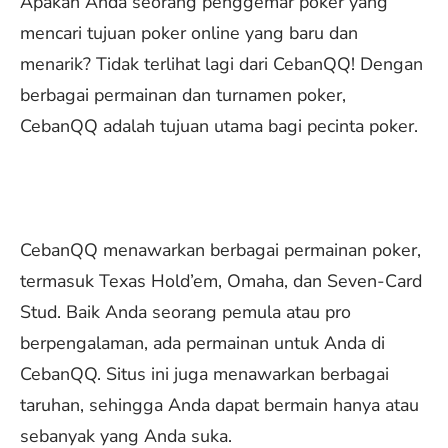
Apakah Anda seorang penggemar poker yang
mencari tujuan poker online yang baru dan
menarik? Tidak terlihat lagi dari CebanQQ! Dengan
berbagai permainan dan turnamen poker,
CebanQQ adalah tujuan utama bagi pecinta poker.
CebanQQ menawarkan berbagai permainan poker,
termasuk Texas Hold’em, Omaha, dan Seven-Card
Stud. Baik Anda seorang pemula atau pro
berpengalaman, ada permainan untuk Anda di
CebanQQ. Situs ini juga menawarkan berbagai
taruhan, sehingga Anda dapat bermain hanya atau
sebanyak yang Anda suka.