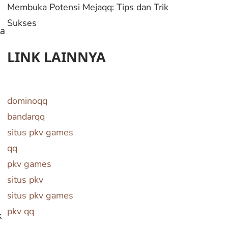
Membuka Potensi Mejaqq: Tips dan Trik
Sukses
da
LINK LAINNYA
dominoqq
bandarqq
situs pkv games
qq
pkv games
situs pkv
situs pkv games
pkv qq
k