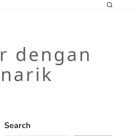
or dengan
narik
Search