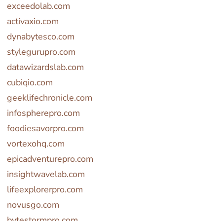
exceedolab.com
activaxio.com
dynabytesco.com
stylegurupro.com
datawizardslab.com
cubiqio.com
geeklifechronicle.com
infospherepro.com
foodiesavorpro.com
vortexohq.com
epicadventurepro.com
insightwavelab.com
lifeexplorerpro.com
novusgo.com
bytestormpro.com