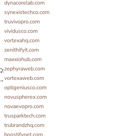
dynacorelab.com
synexistechco.com
truvivopro.com
vividusco.com
vortexahq.com
zenithifyit.com
maxxiohub.com
zephyraweb.com
Q:
vortexaweb.com
→
optigeniusco.com
novuspherex.com
novaevopro.com
trusparktech.com
trubrandzhq.com
boostifynet.com