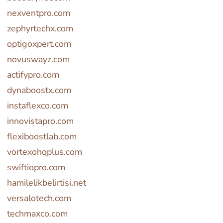
nexventpro.com
zephyrtechx.com
optigoxpert.com
novuswayz.com
actifypro.com
dynaboostx.com
instaflexco.com
innovistapro.com
flexiboostlab.com
vortexohqplus.com
swiftiopro.com
hamilelikbelirtisi.net
versalotech.com
techmaxco.com