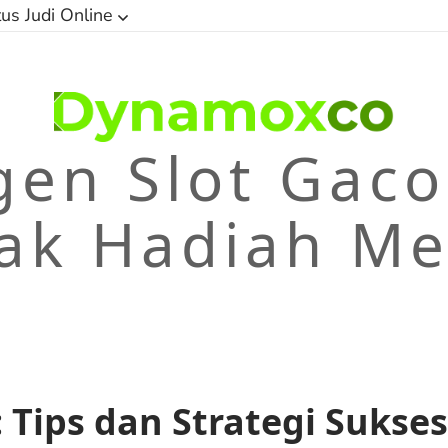
tus Judi Online
gen Slot Gac
ak Hadiah Me
 Tips dan Strategi Sukses