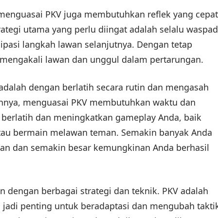
enguasai PKV juga membutuhkan reflek yang cepat
trategi utama yang perlu diingat adalah selalu waspa
ipasi langkah lawan selanjutnya. Dengan tetap
 mengakali lawan dan unggul dalam pertarungan.
adalah dengan berlatih secara rutin dan mengasah
ainnya, menguasai PKV membutuhkan waktu dan
k berlatih dan meningkatkan gameplay Anda, baik
 atau bermain melawan teman. Semakin banyak Anda
nan dan semakin besar kemungkinan Anda berhasil
en dengan berbagai strategi dan teknik. PKV adalah
 jadi penting untuk beradaptasi dan mengubah takti