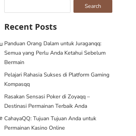
Search
Recent Posts
Panduan Orang Dalam untuk Juraganqq:
ru
Semua yang Perlu Anda Ketahui Sebelum
Bermain
Pelajari Rahasia Sukses di Platform Gaming
Kompasqq
Rasakan Sensasi Poker di Zoyaqq –
Destinasi Permainan Terbaik Anda
e
CahayaQQ: Tujuan Tujuan Anda untuk
Permainan Kasino Online