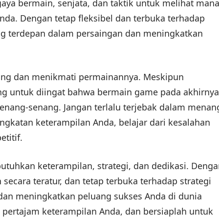
aya bermain, senjata, dan taktik untuk melihat man
nda. Dengan tetap fleksibel dan terbuka terhadap
ang terdepan dalam persaingan dan meningkatkan
nang dan menikmati permainannya. Meskipun
ng untuk diingat bahwa bermain game pada akhirnya
enang-senang. Jangan terlalu terjebak dalam menan
ingkatan keterampilan Anda, belajar dari kesalahan
titif.
uhkan keterampilan, strategi, dan dedikasi. Denga
cara teratur, dan tetap terbuka terhadap strategi
dan meningkatkan peluang sukses Anda di dunia
, pertajam keterampilan Anda, dan bersiaplah untuk